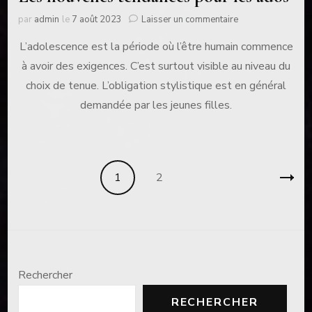
sur
par
admin
le
7 août 2023
Laisser un commentaire
Les
L’adolescence est la période où l’être humain commence
nouvelles
tendances
à avoir des exigences. C’est surtout visible au niveau du
pour
choix de tenue. L’obligation stylistique est en général
les
ados
demandée par les jeunes filles.
Pagination
Page
Page
1
2
des
publications
Rechercher
RECHERCHER