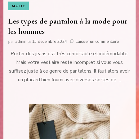
MODE
Les types de pantalon à la mode pour
les hommes
sur
par
admin
le
13 décembre 2024
Laisser un commentaire
Les
Porter des jeans est très confortable et indémodable.
types
de
Mais votre vestiaire reste incomplet si vous vous
pantalon
suffisez juste à ce genre de pantalons. Il faut alors avoir
à
la
un placard bien fourni avec diverses sortes de …
mode
pour
les
hommes