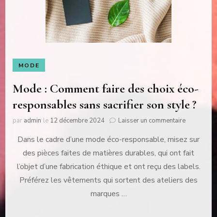
MODE
Mode : Comment faire des choix éco-
responsables sans sacrifier son style ?
sur
par
admin
le
12 décembre 2024
Laisser un commentaire
Mode
Dans le cadre d’une mode éco-responsable, misez sur
:
Comment
des pièces faites de matières durables, qui ont fait
faire
l’objet d’une fabrication éthique et ont reçu des labels.
des
choix
Préférez les vêtements qui sortent des ateliers des
éco-
marques …
responsab
sans