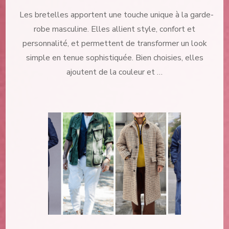
Top
Les bretelles apportent une touche unique à la garde-
10
des
robe masculine. Elles allient style, confort et
looks
personnalité, et permettent de transformer un look
masculins
à
simple en tenue sophistiquée. Bien choisies, elles
compléter
ajoutent de la couleur et …
avec
des
bretelles