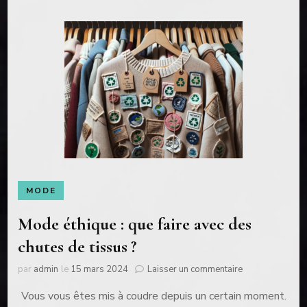
sacrifier
son
style ?
MODE
Mode éthique : que faire avec des
chutes de tissus ?
sur
par
admin
le
15 mars 2024
Laisser un commentaire
Mode
Vous vous êtes mis à coudre depuis un certain moment.
éthique