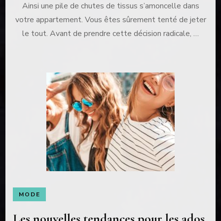
:
Ainsi une pile de chutes de tissus s’amoncelle dans
que
votre appartement. Vous êtes sûrement tenté de jeter
faire
avec
le tout. Avant de prendre cette décision radicale, …
des
chutes
de
tissus ?
MODE
Les nouvelles tendances pour les ados