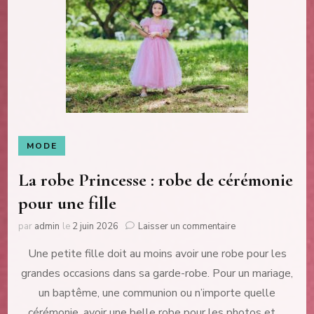
MODE
La robe Princesse : robe de cérémonie
pour une fille
sur
par
admin
le
2 juin 2026
Laisser un commentaire
La
Une petite fille doit au moins avoir une robe pour les
robe
Princesse
grandes occasions dans sa garde-robe. Pour un mariage,
:
un baptême, une communion ou n’importe quelle
robe
de
cérémonie, avoir une belle robe pour les photos et …