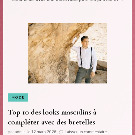
cérémonie
pour
une
fille
MODE
Top 10 des looks masculins à
compléter avec des bretelles
sur
par
admin
le
12 mars 2026
Laisser un commentaire