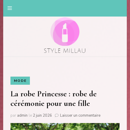
Mode et beauté
Style Millau
MODE
La robe Princesse : robe de
cérémonie pour une fille
sur
par
admin
le
2 juin 2026
Laisser un commentaire
La
robe