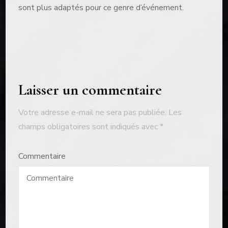
sont plus adaptés pour ce genre d’événement.
Navigation
Laisser un commentaire
d'article
Votre adresse e-mail ne sera pas publiée.
Les
champs obligatoires sont indiqués avec
*
Commentaire